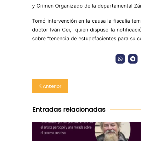
y Crimen Organizado de la departamental Z
Tomó intervención en la causa la fiscalía t
doctor Iván Cei,
quien dispuso la notificac
sobre “tenencia de estupefacientes para su co
Navegación
Anterior
de
entradas
Entradas relacionadas