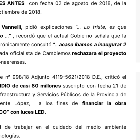
ES ANTES
con fecha 02 de agosto de 2018, de la
ptiembre de 2018.
Vannelli,
pidió explicaciones
“… Lo triste, es que
ro
…”
, recordó que el actual Gobierno señala que la
irónicamente consultó “
…
acaso íbamos a inaugurar 2
cada oficialista de Cambiemos
rechazara el proyecto
onaerenses.
te nº 998/18 Adjunto 4119-5621/2018 D.E., criticó el
DIO de casi 80 millones
suscripto con fecha 21 de
fraestructura y Servicios Públicos de la Provincia de
Vicente López, a los fines de
financiar la obra
” con luces LED
.
ad de trabajar en el cuidado del medio ambiente
nologías.