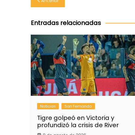
Anterior
de
entradas
Entradas relacionadas
Noticias
San Fernando
Tigre golpeó en Victoria y
profundizó la crisis de River