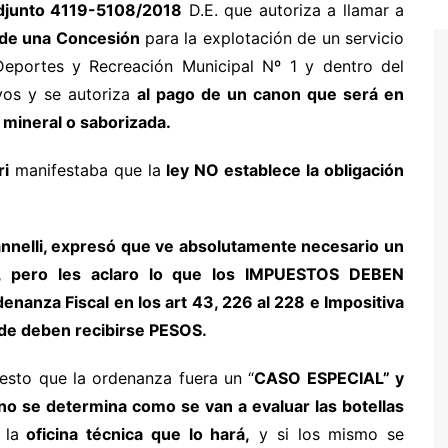
djunto 4119-5108/2018
D.E. que autoriza a llamar a
de una Concesión
para la explotación de un servicio
eportes y Recreación Municipal Nº 1 y dentro del
vos y se autoriza
al pago de un canon que será en
 mineral o saborizada.
ri
manifestaba que la
ley NO establece la obligación
annelli, expresó que ve absolutamente necesario un
d, pero les aclaro lo que los IMPUESTOS DEBEN
nanza Fiscal en los art 43, 226 al 228 e Impositiva
ende deben recibirse PESOS.
puesto que la ordenanza fuera un “
CASO ESPECIAL” y
no se determina como se van a evaluar las botellas
 la
oficina técnica que lo hará,
y si los mismo se