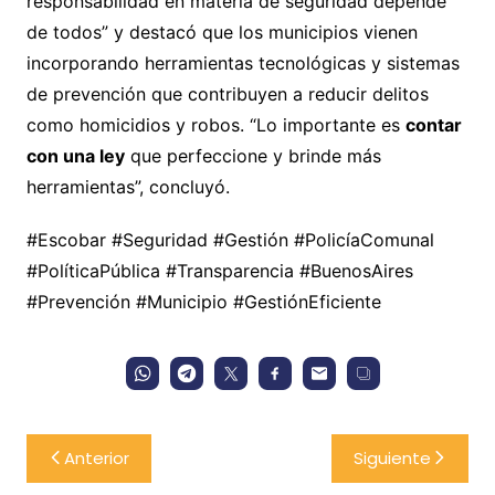
responsabilidad en materia de seguridad depende
de todos” y destacó que los municipios vienen
incorporando herramientas tecnológicas y sistemas
de prevención que contribuyen a reducir delitos
como homicidios y robos. “Lo importante es
contar
con una ley
que perfeccione y brinde más
herramientas”, concluyó.
#Escobar #Seguridad #Gestión #PolicíaComunal
#PolíticaPública #Transparencia #BuenosAires
#Prevención #Municipio #GestiónEficiente
Navegación
Anterior
Siguiente
de