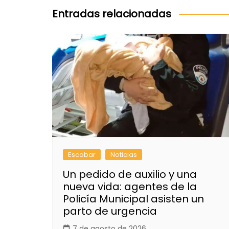
entradas
Entradas relacionadas
Escobar
Noticias
Un pedido de auxilio y una
nueva vida: agentes de la
Policía Municipal asisten un
parto de urgencia
7 de agosto de 2026