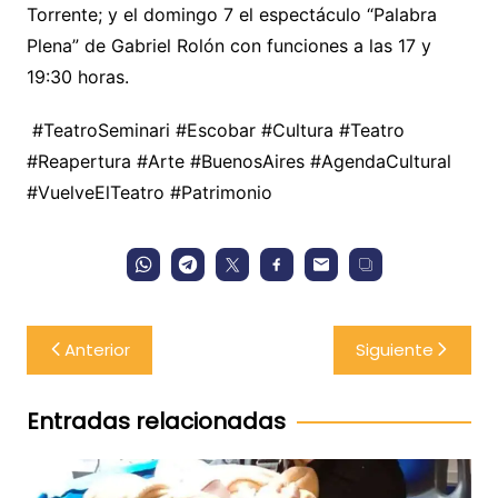
Torrente; y el domingo 7 el espectáculo “Palabra
Plena” de Gabriel Rolón con funciones a las 17 y
19:30 horas.
#TeatroSeminari #Escobar #Cultura #Teatro
#Reapertura #Arte #BuenosAires #AgendaCultural
#VuelveElTeatro #Patrimonio
Navegación
Anterior
Siguiente
de
entradas
Entradas relacionadas