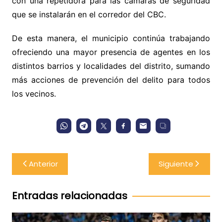
con una repetidora para las cámaras de seguridad
que se instalarán en el corredor del CBC.
De esta manera, el municipio continúa trabajando
ofreciendo una mayor presencia de agentes en los
distintos barrios y localidades del distrito, sumando
más acciones de prevención del delito para todos
los vecinos.
Navegación
Anterior
Siguiente
de
entradas
Entradas relacionadas