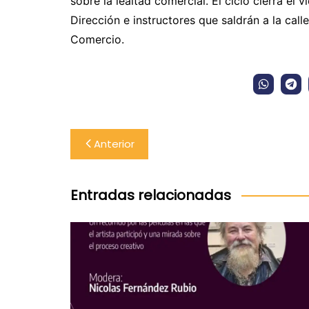
sobre la lealtad comercial. El ciclo cierra el
Dirección e instructores que saldrán a la call
Comercio.
Navegación
Anterior
de
entradas
Entradas relacionadas