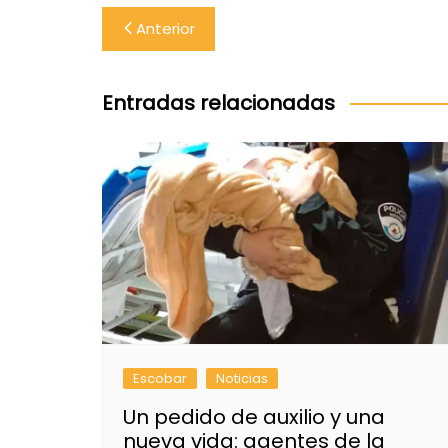
Navegación
Anterior
de
entradas
Entradas relacionadas
Escobar
Noticias
Un pedido de auxilio y una
nueva vida: agentes de la