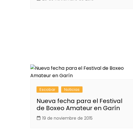
Escobar
Noticias
Nueva fecha para el Festival
de Boxeo Amateur en Garín
19 de noviembre de 2015