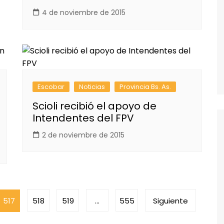
4 de noviembre de 2015
Escobar
Noticias
Provincia Bs. As.
Scioli recibió el apoyo de
Intendentes del FPV
2 de noviembre de 2015
517
518
519
…
555
Siguiente