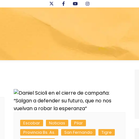
Escobar
Noticias
Pilar
Provincia Bs. As.
San Fernando
Tigre