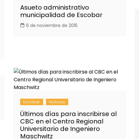
Asueto administrativo
municipalidad de Escobar
6 de noviembre de 2015
Escobar
Noticias
Últimos días para inscribirse al
CBC en el Centro Regional
Universitario de Ingeniero
Maschwitz