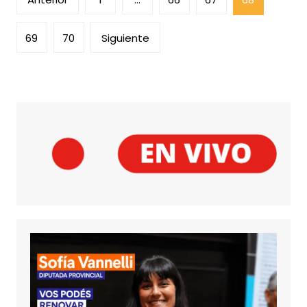
de
entradas
69
70
Siguiente