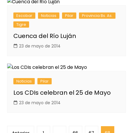
Escobar
Noticias
Pilar
Provincia Bs. As.
Tigre
Cuenca del Río Luján
23 de mayo de 2014
Noticias
Pilar
Los CDIs celebran el 25 de Mayo
23 de mayo de 2014
Paginación
Anterior
1
…
66
67
68